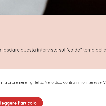
rilasciare questa intervista sul “caldo” tema dell
ima di premere il grilletto. Ve lo dico contro il mio interesse. 
 leggere l’articolo