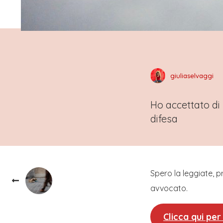
giuliaselvaggi
Ho accettato di 
difesa
Spero la leggiate, pr
avvocato.
Clicca qui per