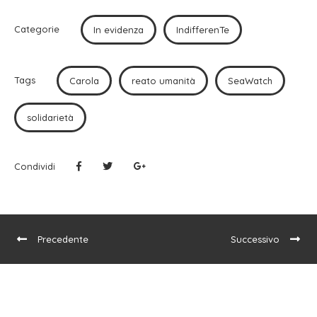
Categorie
In evidenza
IndifferenTe
Tags
Carola
reato umanità
SeaWatch
solidarietà
Condividi
Precedente
Successivo